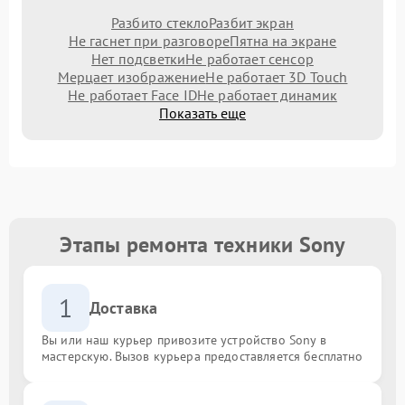
Разбито стекло
Разбит экран
Не гаснет при разговоре
Пятна на экране
Нет подсветки
Не работает сенсор
Мерцает изображение
Не работает 3D Touch
Не работает Face ID
Не работает динамик
Показать еще
Этапы ремонта техники Sony
1
Доставка
Вы или наш курьер привозите устройство Sony в
мастерскую. Вызов курьера предоставляется бесплатно