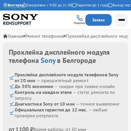
 на Яндекс
Белгород
Ежедневно с 9:00 до 21:00
Гарантия до 1 года
Выезд мастер
Заявка
REMSUPPORT
Позвонить
Главная
Ремонт телефонов
Проклейка дисплейного моду
Проклейка дисплейного модуля
телефона
Sony
в Белгороде
Проклейка дисплейного модуля телефонов Sony
от 20 мин
— приоритетный ремонт
До 30% экономии
— скидки при заявке онлайн
Контроль на каждом этапе
— статус ремонта по
запросу
Диагностика Sony от 10 мин
— точное выявление
Официальная гарантия до 12 мес.
— любые
проверки результата
от 1100 ₽
Время работы: от 30 мин