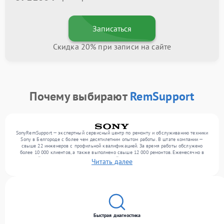
Записаться
Скидка 20% при записи на сайте
Почему выбирают
RemSupport
SonyRemSupport — экспертный сервисный центр по ремонту и обслуживанию техники
Sony в Белгороде с более чем десятилетним опытом работы. В штате компании —
свыше 22 инженеров с профильной квалификацией. За время работы обслужено
более 10 000 клиентов, а также выполнено свыше 12 000 ремонтов. Ежемесячно в
сервисный центр поступает более 300 устройств, включая , , . Мы устраняем поломки
Читать далее
любой сложности и обеспечиваем надежный результат благодаря использованию
современного оборудования.
Быстрая диагностика