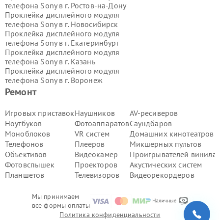
телефона Sony в г.
Ростов-на-Дону
Проклейка дисплейного модуля
телефона Sony в г.
Новосибирск
Проклейка дисплейного модуля
телефона Sony в г.
Екатеринбург
Проклейка дисплейного модуля
телефона Sony в г.
Казань
Проклейка дисплейного модуля
телефона Sony в г.
Воронеж
Проклейка дисплейного модуля
Ремонт
телефона Sony в г.
Волгоград
Проклейка дисплейного модуля
Игровых приставок
Наушников
AV-ресиверов
телефона Sony в г.
Самара
Ноутбуков
Фотоаппаратов
Саундбаров
Проклейка дисплейного модуля
Моноблоков
VR систем
Домашних кинотеатров
телефона Sony в г.
Пермь
Телефонов
Плееров
Микшерных пультов
Проклейка дисплейного модуля
Объективов
Видеокамер
Проигрывателей винила
телефона Sony в г.
Красноярск
Проклейка дисплейного модуля
Фотовспышек
Проекторов
Акустических систем
телефона Sony в г.
Ижевск
Планшетов
Телевизоров
Видеорекордеров
Проклейка дисплейного модуля
телефона Sony в г.
Челябинск
Мы принимаем
Проклейка дисплейного модуля
все формы оплаты
телефона Sony в г.
Тюмень
Политика конфиденциальности
Проклейка дисплейного модуля