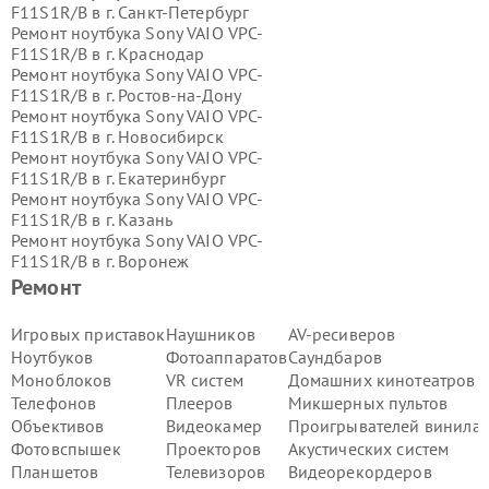
F11S1R/B в г.
Санкт-Петербург
Ремонт ноутбука Sony VAIO VPC-
F11S1R/B в г.
Краснодар
Ремонт ноутбука Sony VAIO VPC-
F11S1R/B в г.
Ростов-на-Дону
Ремонт ноутбука Sony VAIO VPC-
F11S1R/B в г.
Новосибирск
Ремонт ноутбука Sony VAIO VPC-
F11S1R/B в г.
Екатеринбург
Ремонт ноутбука Sony VAIO VPC-
F11S1R/B в г.
Казань
Ремонт ноутбука Sony VAIO VPC-
F11S1R/B в г.
Воронеж
Ремонт ноутбука Sony VAIO VPC-
Ремонт
F11S1R/B в г.
Волгоград
Ремонт ноутбука Sony VAIO VPC-
Игровых приставок
Наушников
AV-ресиверов
F11S1R/B в г.
Самара
Ноутбуков
Фотоаппаратов
Саундбаров
Ремонт ноутбука Sony VAIO VPC-
Моноблоков
VR систем
Домашних кинотеатров
F11S1R/B в г.
Пермь
Телефонов
Плееров
Микшерных пультов
Ремонт ноутбука Sony VAIO VPC-
Объективов
Видеокамер
Проигрывателей винила
F11S1R/B в г.
Красноярск
Ремонт ноутбука Sony VAIO VPC-
Фотовспышек
Проекторов
Акустических систем
F11S1R/B в г.
Ижевск
Планшетов
Телевизоров
Видеорекордеров
Ремонт ноутбука Sony VAIO VPC-