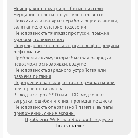
Неисправность матрицы: битые пиксели,
мерцание, полосы, отсутствие подсветки
Поломка клавиатуры: неработающие клавиши,
залипание, отсутствие подсветки
Неисправность тачпада: пропуски, прыжки
курсора, полный отказ
Повреждение петель и корпуса: люфт, трещины,
деформация
Проблемы аккумулятора: быстрая разрядка,
невозможность зарядки, вздутие
Неисправность зарядного устройства или
разъёма питания
Перегрев из‑за пыли, износа термопасты или
неисправности кулера
Выход из строя SSD или HDD: медленная
загрузка, ошибки чтения, пропадание диска
Неисправность оперативной памяти: вылеты
приложений, синие экраны
Проблемы Wi‑Fi или Bluetooth модулей
Показать еще