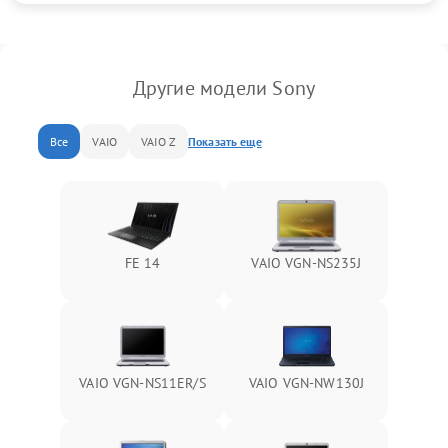
Другие модели Sony
Все
VAIO
VAIO Z
Показать еще
FE 14
VAIO VGN-NS235J
VAIO VGN-NS11ER/S
VAIO VGN-NW130J