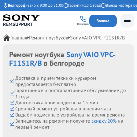
кс
Белгород
Ежедневно с 9:00 до 21:00
Гарантия до 1 года
Выезд мастера беспл
Заявка
REMSUPPORT
Позвонить
Главная
Ремонт ноутбуков
Sony VAIO VPC-F11S1R/B
Ремонт ноутбука
Sony VAIO VPC-
F11S1R/B
в Белгороде
Доставка и приём техники курьером
предоставляется бесплатно
Гарантийное и постгарантийное обслуживание до
1 года
Диагностика производится за 15 мин
Срочный ремонт устройства в течении часа
Выдаём подменные устройства на время ремонта
Запишитесь на ремонт и получите
скидку 20%
на
первый ремонт