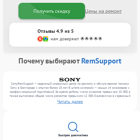
Получить скидку
Цены на ремонт
Отзывы 4.9 из 5
нам доверяют 🌟🌟🌟🌟🌟
Почему выбирают
RemSupport
SonyRemSupport — надежный сервисный центр по ремонту и обслуживанию техники
Sony в Белгороде с опытом более 10 лет. В штате компании — свыше 14 инженеров с
профессиональной подготовкой. За время работы число клиентов превысило 10 000, а
также выполнено общее число ремонтов превысило 12 000. Ежемесячно в сервисный
центр поступает более 300 устройств, включая , , оргтехнику. Мы устраняем поломки
Читать далее
любой сложности и гарантируем высокое качество обслуживания благодаря опыту
команды.
Быстрая диагностика