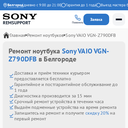
екс
Белгород
Ежедневно с 9:00 до 21:00
Гарантия до 1 года
Выезд мастера бесп
Заявка
REMSUPPORT
Позвонить
Главная
Ремонт ноутбуков
Sony VAIO VGN-Z790DFB
Ремонт ноутбука
Sony VAIO VGN-
Z790DFB
в Белгороде
Доставка и приём техники курьером
предоставляется бесплатно
Гарантийное и постгарантийное обслуживание до
1 года
Диагностика производится за 15 мин
Срочный ремонт устройства в течении часа
Выдаём подменные устройства на время ремонта
Запишитесь на ремонт и получите
скидку 20%
на
первый ремонт