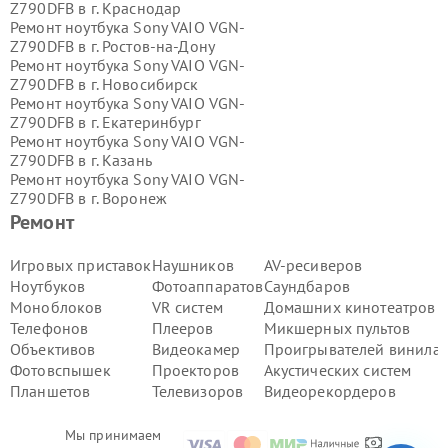
Z790DFB в г.
Краснодар
Ремонт ноутбука Sony VAIO VGN-
Z790DFB в г.
Ростов-на-Дону
Ремонт ноутбука Sony VAIO VGN-
Z790DFB в г.
Новосибирск
Ремонт ноутбука Sony VAIO VGN-
Z790DFB в г.
Екатеринбург
Ремонт ноутбука Sony VAIO VGN-
Z790DFB в г.
Казань
Ремонт ноутбука Sony VAIO VGN-
Z790DFB в г.
Воронеж
Ремонт ноутбука Sony VAIO VGN-
Ремонт
Z790DFB в г.
Волгоград
Ремонт ноутбука Sony VAIO VGN-
Игровых приставок
Наушников
AV-ресиверов
Z790DFB в г.
Самара
Ноутбуков
Фотоаппаратов
Саундбаров
Ремонт ноутбука Sony VAIO VGN-
Моноблоков
VR систем
Домашних кинотеатров
Z790DFB в г.
Пермь
Телефонов
Плееров
Микшерных пультов
Ремонт ноутбука Sony VAIO VGN-
Объективов
Видеокамер
Проигрывателей винила
Z790DFB в г.
Красноярск
Ремонт ноутбука Sony VAIO VGN-
Фотовспышек
Проекторов
Акустических систем
Z790DFB в г.
Ижевск
Планшетов
Телевизоров
Видеорекордеров
Ремонт ноутбука Sony VAIO VGN-
Z790DFB в г.
Челябинск
Мы принимаем
Ремонт ноутбука Sony VAIO VGN-