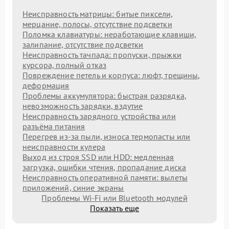
Неисправность матрицы: битые пиксели,
мерцание, полосы, отсутствие подсветки
Поломка клавиатуры: неработающие клавиши,
залипание, отсутствие подсветки
Неисправность тачпада: пропуски, прыжки
курсора, полный отказ
Повреждение петель и корпуса: люфт, трещины,
деформация
Проблемы аккумулятора: быстрая разрядка,
невозможность зарядки, вздутие
Неисправность зарядного устройства или
разъёма питания
Перегрев из‑за пыли, износа термопасты или
неисправности кулера
Выход из строя SSD или HDD: медленная
загрузка, ошибки чтения, пропадание диска
Неисправность оперативной памяти: вылеты
приложений, синие экраны
Проблемы Wi‑Fi или Bluetooth модулей
Показать еще