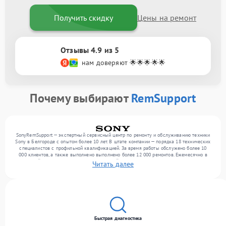
Получить скидку
Цены на ремонт
Отзывы 4.9 из 5
нам доверяют 🌟🌟🌟🌟🌟
Почему выбирают
RemSupport
SonyRemSupport — экспертный сервисный центр по ремонту и обслуживанию техники
Sony в Белгороде с опытом более 10 лет. В штате компании — порядка 18 технических
специалистов с профильной квалификацией. За время работы обслужено более 10
000 клиентов, а также выполнено выполнено более 12 000 ремонтов. Ежемесячно в
сервисный центр поступает более 300 устройств, включая , , оргтехнику. Мы работаем
Читать далее
с широким спектром неисправностей и предлагаем стабильный уровень сервиса
благодаря отлаженным процессам ремонта.
Быстрая диагностика