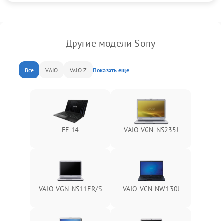
Другие модели Sony
Все
VAIO
VAIO Z
Показать еще
FE 14
VAIO VGN-NS235J
VAIO VGN-NS11ER/S
VAIO VGN-NW130J