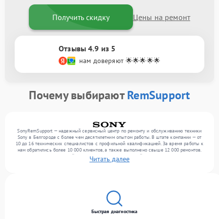
Получить скидку
Цены на ремонт
Отзывы 4.9 из 5
нам доверяют 🌟🌟🌟🌟🌟
Почему выбирают
RemSupport
SonyRemSupport — надежный сервисный центр по ремонту и обслуживанию техники
Sony в Белгороде с более чем десятилетним опытом работы. В штате компании — от
10 до 16 технических специалистов с профильной квалификацией. За время работы к
нам обратились более 10 000 клиентов, а также выполнено свыше 12 000 ремонтов.
Ежемесячно в сервисный центр поступает от 300 устройств, включая , , оргтехнику.
Читать далее
Мы беремся за задачи любой сложности и обеспечиваем надежный результат
благодаря отлаженным процессам ремонта.
Быстрая диагностика