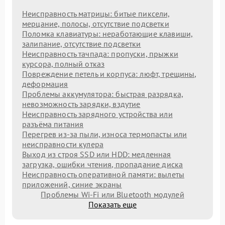
Неисправность матрицы: битые пиксели,
мерцание, полосы, отсутствие подсветки
Поломка клавиатуры: неработающие клавиши,
залипание, отсутствие подсветки
Неисправность тачпада: пропуски, прыжки
курсора, полный отказ
Повреждение петель и корпуса: люфт, трещины,
деформация
Проблемы аккумулятора: быстрая разрядка,
невозможность зарядки, вздутие
Неисправность зарядного устройства или
разъёма питания
Перегрев из‑за пыли, износа термопасты или
неисправности кулера
Выход из строя SSD или HDD: медленная
загрузка, ошибки чтения, пропадание диска
Неисправность оперативной памяти: вылеты
приложений, синие экраны
Проблемы Wi‑Fi или Bluetooth модулей
Показать еще