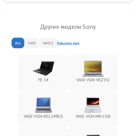
Другие модели Sony
Все
VAIO
VAIO Z
Показать еще
FE 14
VAIO VGN-NS255J
VAIO VGN-NS11MR/S
VAIO VGN-NW150J