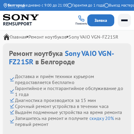
ндекс
Белгород
Ежедневно с 9:00 до 21:00
Гарантия до 1 года
Выезд мастера бе
Заявка
REMSUPPORT
Позвонить
Главная
Ремонт ноутбуков
Sony VAIO VGN-FZ21SR
Ремонт ноутбука
Sony VAIO VGN-
FZ21SR
в Белгороде
Доставка и приём техники курьером
предоставляется бесплатно
Гарантийное и постгарантийное обслуживание до
1 года
Диагностика производится за 15 мин
Срочный ремонт устройства в течении часа
Выдаём подменные устройства на время ремонта
Запишитесь на ремонт и получите
скидку 20%
на
первый ремонт