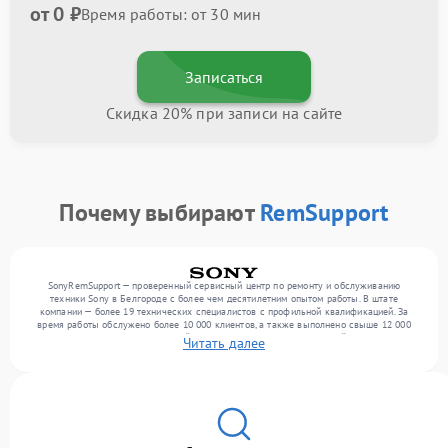
от 0 ₽
Время работы: от 30 мин
Записаться
Скидка 20% при записи на сайте
Почему выбирают
RemSupport
SonyRemSupport — проверенный сервисный центр по ремонту и обслуживанию
техники Sony в Белгороде с более чем десятилетним опытом работы. В штате
компании — более 19 технических специалистов с профильной квалификацией. За
время работы обслужено более 10 000 клиентов, а также выполнено свыше 12 000
ремонтов. Ежемесячно в сервисный центр поступает более 300 устройств, включая , , .
Читать далее
Мы выполняем ремонт различного уровня сложности и гарантируем высокое
качество обслуживания благодаря использованию современного оборудования.