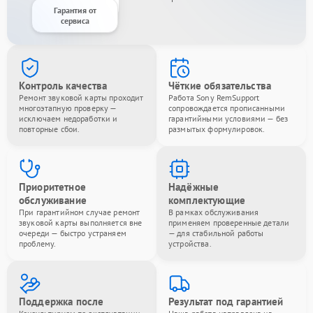
Гарантия от
сервиса
Контроль качества
Чёткие обязательства
Ремонт звуковой карты проходит
Работа Sony RemSupport
многоэтапную проверку —
сопровождается прописанными
исключаем недоработки и
гарантийными условиями — без
повторные сбои.
размытых формулировок.
Приоритетное
Надёжные
обслуживание
комплектующие
При гарантийном случае ремонт
В рамках обслуживания
звуковой карты выполняется вне
применяем проверенные детали
очереди — быстро устраняем
— для стабильной работы
проблему.
устройства.
Поддержка после
Результат под гарантией