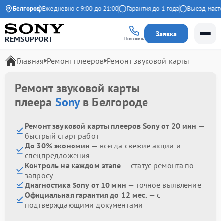
 на Яндекс
Белгород
Ежедневно с 9:00 до 21:00
Гарантия до 1 года
Выезд мастер
Заявка
REMSUPPORT
Позвонить
Главная
Ремонт плееров
Ремонт звуковой карты
Ремонт звуковой карты
плеера
Sony
в Белгороде
Ремонт звуковой карты плееров Sony от 20 мин
—
быстрый старт работ
До 30% экономии
— всегда свежие акции и
спецпредложения
Контроль на каждом этапе
— статус ремонта по
запросу
Диагностика Sony от 10 мин
— точное выявление
Официальная гарантия до 12 мес.
— с
подтверждающими документами