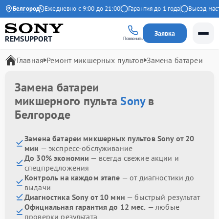
9 на Яндекс
Белгород
Ежедневно с 9:00 до 21:00
Гарантия до 1 года
Выезд масте
Заявка
REMSUPPORT
Позвонить
Главная
Ремонт микшерных пультов
Замена батареи
Замена батареи
микшерного пульта
Sony
в
Белгороде
Замена батареи микшерных пультов Sony от 20
мин
— экспресс-обслуживание
До 30% экономии
— всегда свежие акции и
спецпредложения
Контроль на каждом этапе
— от диагностики до
выдачи
Диагностика Sony от 10 мин
— быстрый результат
Официальная гарантия до 12 мес.
— любые
проверки результата