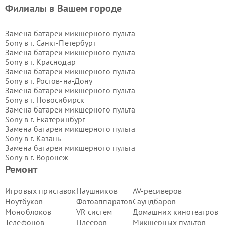
Филиалы в Вашем городе
Замена батареи микшерного пульта
Sony в г.
Санкт-Петербург
Замена батареи микшерного пульта
Sony в г.
Краснодар
Замена батареи микшерного пульта
Sony в г.
Ростов-на-Дону
Замена батареи микшерного пульта
Sony в г.
Новосибирск
Замена батареи микшерного пульта
Sony в г.
Екатеринбург
Замена батареи микшерного пульта
Sony в г.
Казань
Замена батареи микшерного пульта
Sony в г.
Воронеж
Замена батареи микшерного пульта
Ремонт
Sony в г.
Волгоград
Замена батареи микшерного пульта
Игровых приставок
Наушников
AV-ресиверов
Sony в г.
Самара
Ноутбуков
Фотоаппаратов
Саундбаров
Замена батареи микшерного пульта
Моноблоков
VR систем
Домашних кинотеатров
Sony в г.
Пермь
Телефонов
Плееров
Микшерных пультов
Замена батареи микшерного пульта