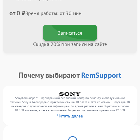
от 0 ₽
Время работы: от 30 мин
Записаться
Скидка 20% при записи на сайте
Почему выбирают
RemSupport
SonyRemSupport — проверенный сервисный центр по ремонту и обслуживанию
техники Sony в Белгороде с практикой свыше 10 лет. В штате компании — порядка 18
инженеров с профильной квалификацией. За время работы к нам обратились более
10 000 клиентов, а также выполнено общее число ремонтов превысило 12 000.
Ежемесячно в сервисный центр поступает более 300 обращений, включая , , . Мы
Читать далее
работаем с широким спектром неисправностей и гарантируем высокое качество
обслуживания благодаря использованию современного оборудования.